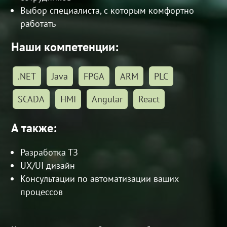
Выбор специалиста, с которым комфортно
работать
Наши компетенции:
.NET
Java
FPGA
ARM
PLC
SCADA
HMI
Angular
React
А также:
Разработка ТЗ
UX/UI дизайн
Консультации по автоматизации ваших
процессов