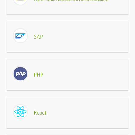
SAP
PHP
React