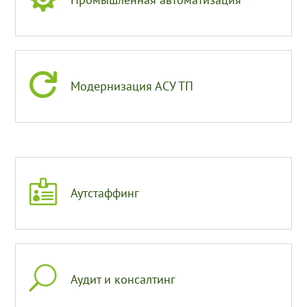

Модернизация АСУ ТП

Аутстаффинг
U
Аудит и консалтинг